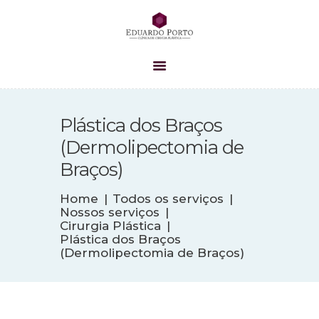
HOME
A CLÍNICA
Plástica dos Braços
EQUIPE
(Dermolipectomia de
PROCEDIMENTOS
Braços)
CIRURGIAS
BLOG
Home
Todos os serviços
Nossos serviços
CONTATO
Cirurgia Plástica
Plástica dos Braços
(Dermolipectomia de Braços)