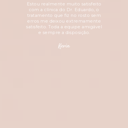
 feliz com
Estou realmente muito satisfeito
Adoro tod
 minha
com a clínica do Dr. Eduardo, o
rosto. S
Todo corpo
tratamento que fiz no rosto sem
trata
r bem e me
erros me deixou extremamente
resultado
 do começo
satisfeito. Toda a equipe amigável
e sempre a disposição.
a
Kevin