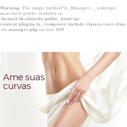
Warning
: The magic method Vc_Manager::__wakeup()
must have public visibility in
/home2/dreduardo/public_html/wp-
content/plugins/js_composer/include/classes/core/class
-vc-manager.php
on line
203
HOME
A CLÍNICA
EQUIPE
PROCEDIMENTOS
CIRURGIAS
BLOG
CONTATO