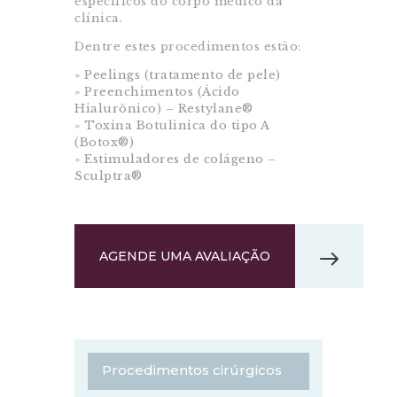
específicos do corpo médico da
clínica.
Dentre estes procedimentos estão:
» Peelings (tratamento de pele)
» Preenchimentos (Ácido
Hialurônico) – Restylane®
» Toxina Botulinica do tipo A
(Botox®)
» Estimuladores de colágeno –
Sculptra®
AGENDE UMA AVALIAÇÃO
Procedimentos cirúrgicos