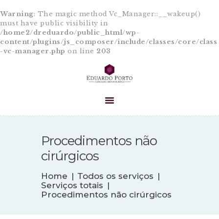
Warning
: The magic method Vc_Manager::__wakeup()
must have public visibility in
/home2/dreduardo/public_html/wp-
content/plugins/js_composer/include/classes/core/class
-vc-manager.php
on line
203
HOME
A CLÍNICA
EQUIPE
PROCEDIMENTOS
CIRURGIAS
BLOG
Procedimentos não
CONTATO
cirúrgicos
Home
Todos os serviços
Serviços totais
Procedimentos não cirúrgicos