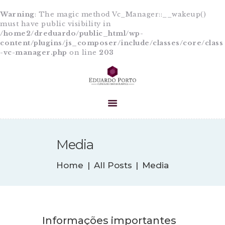
Warning
: The magic method Vc_Manager::__wakeup()
must have public visibility in
/home2/dreduardo/public_html/wp-
content/plugins/js_composer/include/classes/core/class
-vc-manager.php
on line
203
HOME
A CLÍNICA
EQUIPE
PROCEDIMENTOS
CIRURGIAS
BLOG
Media
CONTATO
Home
All Posts
Media
Informações importantes