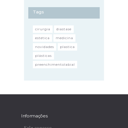
Tags
cirurgia
diastase
estetica
medicina
novidades
plastica
plásticas
preenchimentolabial
Informações
Fale conosco