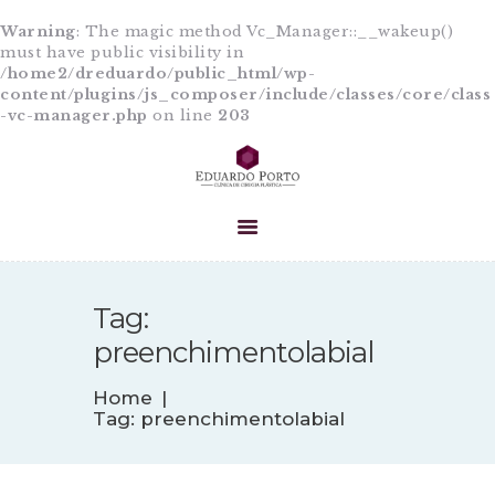
Warning
: The magic method Vc_Manager::__wakeup()
must have public visibility in
/home2/dreduardo/public_html/wp-
content/plugins/js_composer/include/classes/core/class
-vc-manager.php
on line
203
HOME
A CLÍNICA
EQUIPE
PROCEDIMENTOS
CIRURGIAS
BLOG
Tag:
CONTATO
preenchimentolabial
Home
Tag: preenchimentolabial