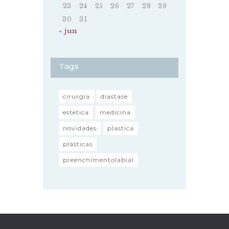
23
24
25
26
27
28
29
30
31
« jun
Tags
cirurgia
diastase
estetica
medicina
novidades
plastica
plásticas
preenchimentolabial