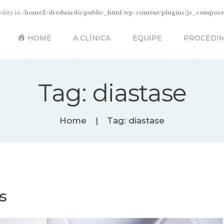
HOME
ility in
/home2/dreduardo/public_html/wp-content/plugins/js_composer
A CLÍNICA
HOME
A CLÍNICA
EQUIPE
PROCEDI
EQUIPE
PROCEDIMENTOS
CIRURGIAS
Tag: diastase
BLOG
CONTATO
Home
Tag: diastase
s