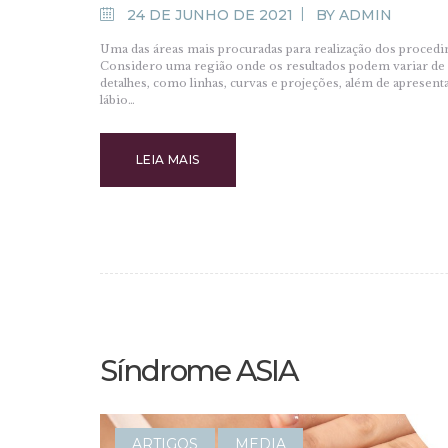
24 DE JUNHO DE 2021
BY
ADMIN
Uma das áreas mais procuradas para realização dos procedi
Considero uma região onde os resultados podem variar de exc
detalhes, como linhas, curvas e projeções, além de apres
lábio…
LEIA MAIS
Síndrome ASIA
ARTIGOS
MEDIA