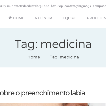
HOME
ility in
/home2/dreduardo/public_html/wp-content/plugins/js_composer
A CLÍNICA
HOME
A CLÍNICA
EQUIPE
PROCEDI
EQUIPE
PROCEDIMENTOS
CIRURGIAS
Tag: medicina
BLOG
CONTATO
Home
Tag: medicina
obre o preenchimento labial