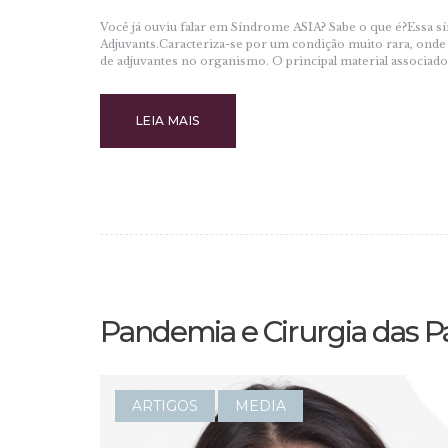
Você já ouviu falar em Síndrome ASIA? Sabe o que é?Ess
Adjuvants.Caracteriza-se por um condição muito rara, ond
de adjuvantes no organismo. O principal material associado
LEIA MAIS
Pandemia e Cirurgia das P
ARTIGOS
MEDIA