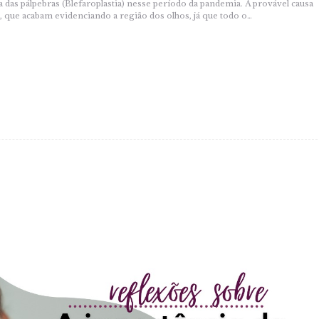
 das pálpebras (Blefaroplastia) nesse período da pandemia. A provável causa
 que acabam evidenciando a região dos olhos, já que todo o…