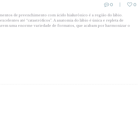
0
0
mentos de preenchimento com ácido hialurônico é a região do lábio.
elentes até “catastróficos”. A anatomia do lábio é única e repleta de
entarem uma enorme variedade de formatos, que acabam por harmonizar o