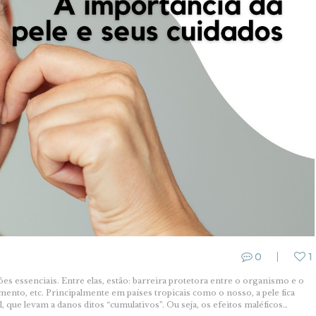
0
1
es essenciais. Entre elas, estão: barreira protetora entre o organismo e o
ento, etc. Principalmente em países tropicais como o nosso, a pele fica
 que levam a danos ditos “cumulativos”. Ou seja, os efeitos maléficos…