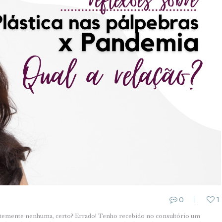
0
1
rentemente nenhuma, certo? Errado! Tenho recebido no consultório um