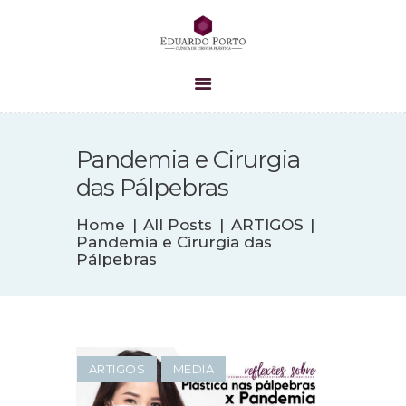
HOME
A CLÍNICA
Pandemia e Cirurgia
EQUIPE
das Pálpebras
PROCEDIMENTOS
CIRURGIAS
Home
All Posts
ARTIGOS
Pandemia e Cirurgia das
BLOG
Pálpebras
CONTATO
ARTIGOS
MEDIA