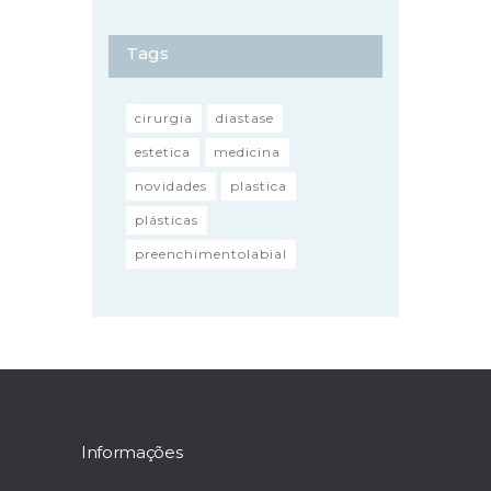
Tags
cirurgia
diastase
estetica
medicina
novidades
plastica
plásticas
preenchimentolabial
Informações