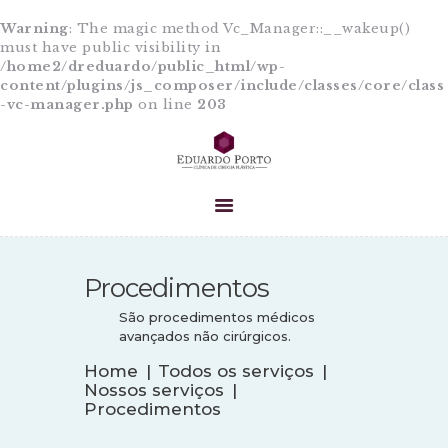
Warning
: The magic method Vc_Manager::__wakeup()
must have public visibility in
/home2/dreduardo/public_html/wp-
content/plugins/js_composer/include/classes/core/class
-vc-manager.php
on line
203
HOME
A CLÍNICA
EQUIPE
PROCEDIMENTOS
CIRURGIAS
BLOG
Procedimentos
CONTATO
São procedimentos médicos
avançados não cirúrgicos.
Home
Todos os serviços
Nossos serviços
Procedimentos