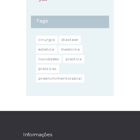
Tags
cirurgia
diastase
estetica
medicina
novidades
plastica
plásticas
preenchimentolabial
Informações